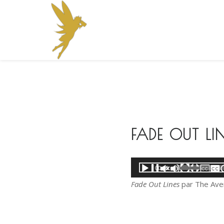
S
k
i
p
t
o
c
o
n
t
FADE OUT LI
e
n
t
Lecteur
00:00
audio
Fade Out Lines
par The Ave