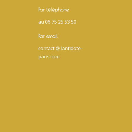
u
Par téléphone
d
au 06 75 25 53 50
i
m
Par email
i
n
contact @ lantidote-
u
paris.com
e
r
l
e
v
o
l
u
m
e