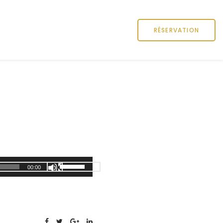
RÉSERVATION
U
00:00
t
i
l
i