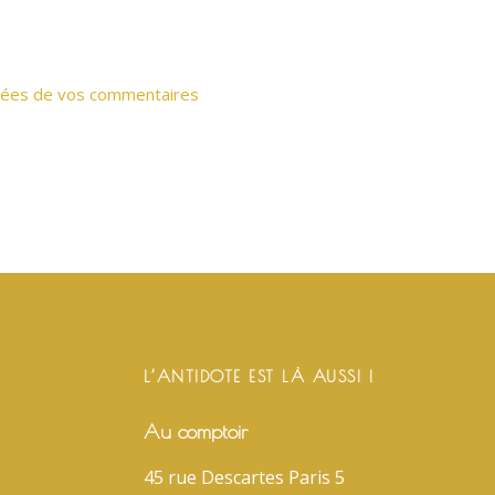
/
b
a
s
onnées de vos commentaires
p
o
u
r
a
u
g
m
e
L’ANTIDOTE EST LÀ AUSSI !
n
t
Au comptoir
e
r
45 rue Descartes Paris 5
o