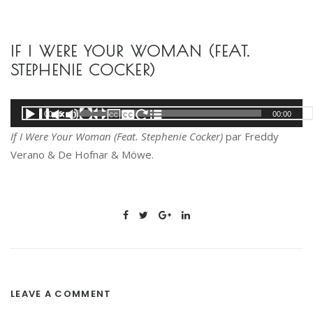
S
k
i
IF I WERE YOUR WOMAN (FEAT.
p
STEPHENIE COCKER)
t
o
Lecteur
00:00
00:00
c
audio
o
If I Were Your Woman (Feat. Stephenie Cocker)
par Freddy
n
Verano & De Hofnar & Möwe.
t
e
n
t
LEAVE A COMMENT