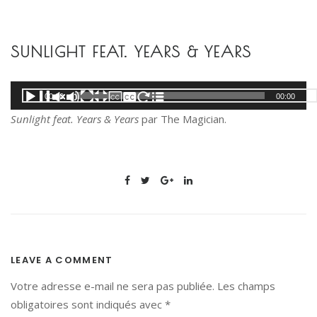
S
k
i
SUNLIGHT FEAT. YEARS & YEARS
p
t
Lecteur
00:00
00:00
o
audio
c
Sunlight feat. Years & Years
par The Magician.
o
n
t
e
n
t
LEAVE A COMMENT
Votre adresse e-mail ne sera pas publiée.
Les champs
obligatoires sont indiqués avec
*