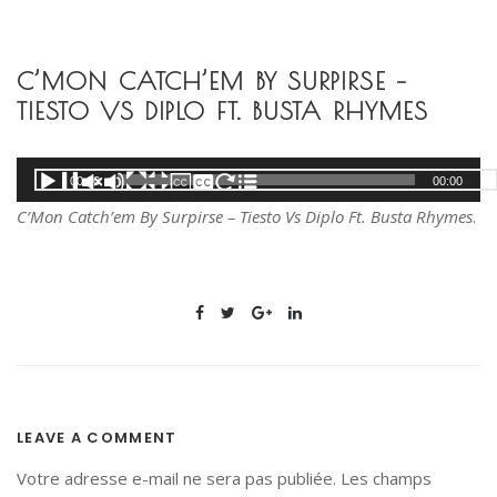
S
k
i
C’MON CATCH’EM BY SURPIRSE –
p
TIESTO VS DIPLO FT. BUSTA RHYMES
t
o
Lecteur
00:00
00:00
c
audio
o
C’Mon Catch’em By Surpirse – Tiesto Vs Diplo Ft. Busta Rhymes
.
n
t
e
n
t
LEAVE A COMMENT
Votre adresse e-mail ne sera pas publiée.
Les champs