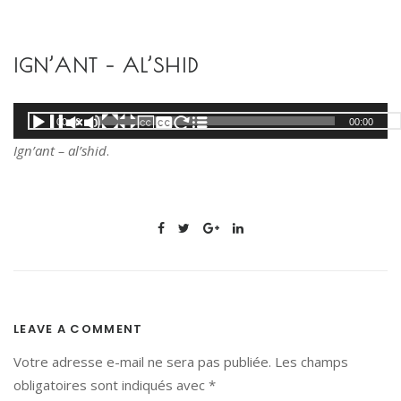
S
k
i
IGN’ANT – AL’SHID
p
t
Lecteur
00:00
00:00
o
audio
c
Ign’ant – al’shid
.
o
n
t
e
n
t
LEAVE A COMMENT
Votre adresse e-mail ne sera pas publiée.
Les champs
obligatoires sont indiqués avec
*